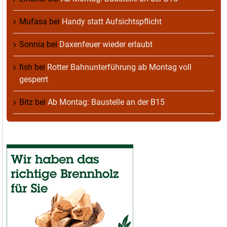
Mufasa
bei
Handy statt Aufsichtspflicht
Sonnia
bei
Daxenfeuer wieder erlaubt
fish
bei
Rotter Bahnunterführung ab Montag voll
gesperrt
Bitz
bei
Ab Montag: Baustelle an der B15