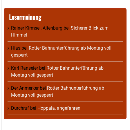
Lesermeinung
Rainer Kirmse , Altenburg
bei
Sicherer Blick zum
Himmel
Hias
bei
Rotter Bahnunterführung ab Montag voll
gesperrt
Karl Ranseier
bei
Rotter Bahnunterführung ab
Montag voll gesperrt
Der Anmerker
bei
Rotter Bahnunterführung ab
Montag voll gesperrt
Durchruf
bei
Hoppala, angefahren