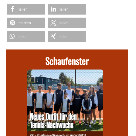
teilen
teilen
merken
teilen
teilen
teilen
Schaufenster