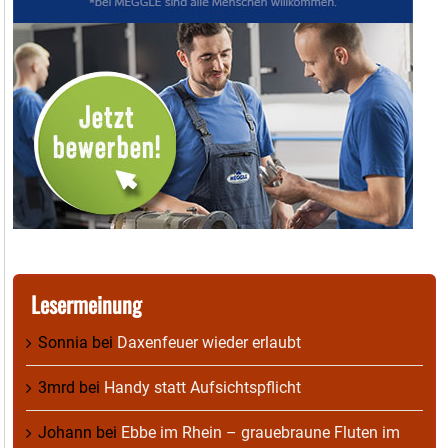
Lesermeinung
Sonnia
bei
Daxenfeuer wieder erlaubt
3mrd
bei
Handy statt Aufsichtspflicht
Johann
bei
Ebbe im Rhein – grauebraune Fluten im