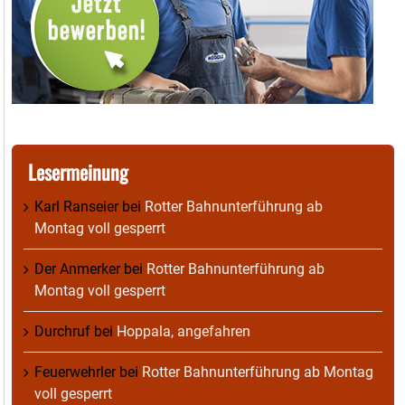
Lesermeinung
Karl Ranseier
bei
Rotter Bahnunterführung ab
Montag voll gesperrt
Der Anmerker
bei
Rotter Bahnunterführung ab
Montag voll gesperrt
Durchruf
bei
Hoppala, angefahren
Feuerwehrler
bei
Rotter Bahnunterführung ab Montag
voll gesperrt