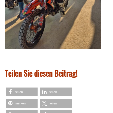
Teilen Sie diesen Beitrag!
teilen
teilen
merken
teilen