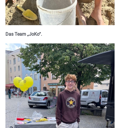
Das Team „JoKo“.