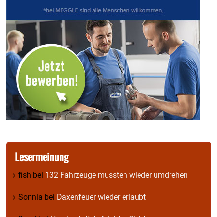
Lesermeinung
fish
bei
132 Fahrzeuge mussten wieder umdrehen
Sonnia
bei
Daxenfeuer wieder erlaubt