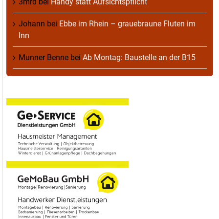
3mrd
bei
Handy statt Aufsichtspflicht
Johann
bei
Ebbe im Rhein – grauebraune Fluten im
Inn
Munner Benne
bei
Ab Montag: Baustelle an der B15