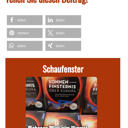
teilen
teilen
merken
teilen
teilen
teilen
Schaufenster