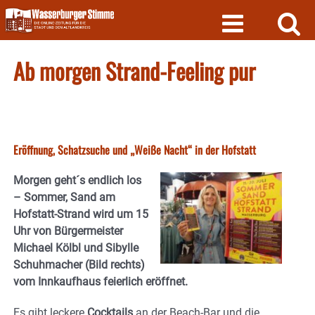
Skip
to
content
Ab morgen Strand-Feeling pur
Eröffnung, Schatzsuche und „Weiße Nacht“ in der Hofstatt
Morgen geht´s endlich los
– Sommer, Sand am
Hofstatt-Strand wird um 15
Uhr von Bürgermeister
Michael Kölbl und Sibylle
Schuhmacher (Bild rechts)
vom Innkaufhaus feierlich eröffnet.
Es gibt leckere
Cocktails
an der Beach-Bar und die