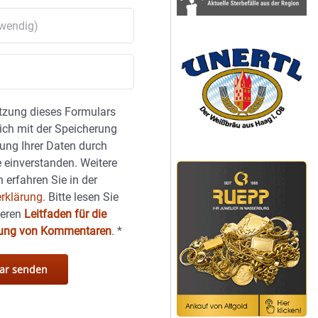
tzung dieses Formulars
sich mit der Speicherung
ung Ihrer Daten durch
 einverstanden. Weitere
 erfahren Sie in der
rklärung.
Bitte lesen Sie
seren
Leitfaden für die
hung von Kommentaren
.
*