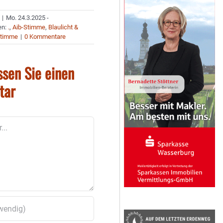
|
Mo. 24.3.2025 -
en:
.
,
Aib-Stimme
,
Blaulicht &
Stimme
|
0 Kommentare
ssen Sie einen
tar