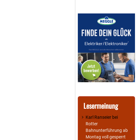
Lesermeinung
Karl Ranseier
bei
Rotter
Bahnunterführung ab
Montag voll gesperrt