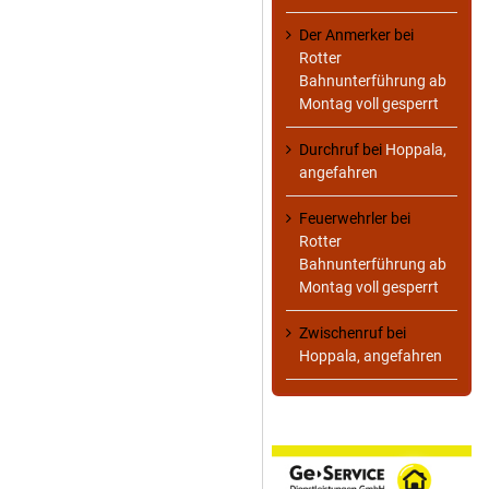
Der Anmerker
bei
Rotter
Bahnunterführung ab
Montag voll gesperrt
Durchruf
bei
Hoppala,
angefahren
Feuerwehrler
bei
Rotter
Bahnunterführung ab
Montag voll gesperrt
Zwischenruf
bei
Hoppala, angefahren