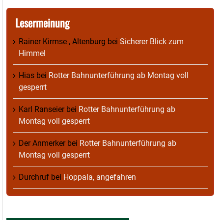
Lesermeinung
Rainer Kirmse , Altenburg
bei
Sicherer Blick zum
Himmel
Hias
bei
Rotter Bahnunterführung ab Montag voll
gesperrt
Karl Ranseier
bei
Rotter Bahnunterführung ab
Montag voll gesperrt
Der Anmerker
bei
Rotter Bahnunterführung ab
Montag voll gesperrt
Durchruf
bei
Hoppala, angefahren