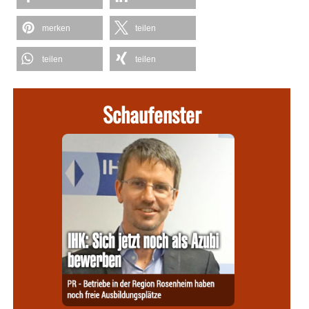
merken
teilen
teilen
teilen
Schaufenster