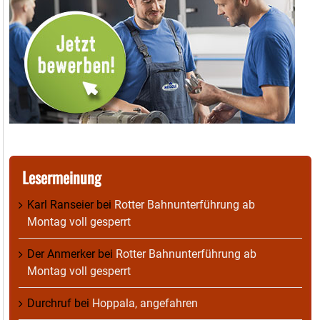
Lesermeinung
Karl Ranseier
bei
Rotter Bahnunterführung ab
Montag voll gesperrt
Der Anmerker
bei
Rotter Bahnunterführung ab
Montag voll gesperrt
Durchruf
bei
Hoppala, angefahren