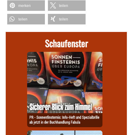
merken
teilen
teilen
teilen
Schaufenster