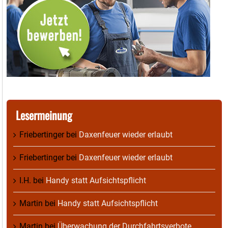
Lesermeinung
Friebertinger
bei
Daxenfeuer wieder erlaubt
Friebertinger
bei
Daxenfeuer wieder erlaubt
I.H.
bei
Handy statt Aufsichtspflicht
Martin
bei
Handy statt Aufsichtspflicht
Martin
bei
Überwachung der Durchfahrtsverbote