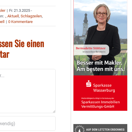
bler
|
Fr. 21.3.2025 -
en:
.
,
Aktuell
,
Schlagzeilen
,
ell
|
0 Kommentare
ssen Sie einen
tar