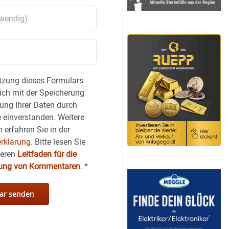
tzung dieses Formulars
sich mit der Speicherung
ung Ihrer Daten durch
 einverstanden. Weitere
 erfahren Sie in der
rklärung.
Bitte lesen Sie
seren
Leitfaden für die
hung von Kommentaren
.
*