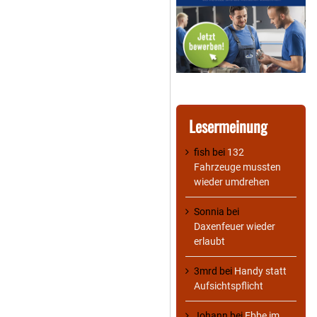
Lesermeinung
fish
bei
132
Fahrzeuge mussten
wieder umdrehen
Sonnia
bei
Daxenfeuer wieder
erlaubt
3mrd
bei
Handy statt
Aufsichtspflicht
Johann
bei
Ebbe im