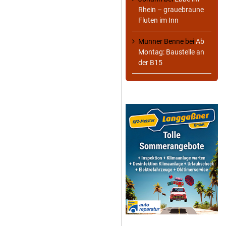
Rhein – grauebraune
Fluten im Inn
Munner Benne
bei
Ab
Montag: Baustelle an
der B15