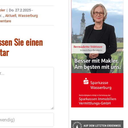
bler
|
Do. 27.2.2025 -
n:
.
,
Aktuell
,
Wasserburg
entare
ssen Sie einen
tar