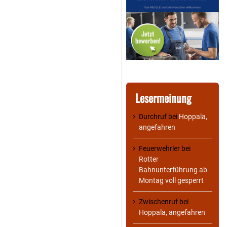
Lesermeinung
Durchruf
bei
Hoppala,
angefahren
Feuerwehrler
bei
Rotter
Bahnunterführung ab
Montag voll gesperrt
Zwischenruf
bei
Hoppala, angefahren