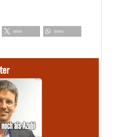
teilen
teilen
ter