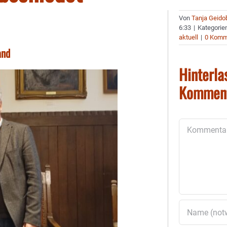
Von
Tanja Geido
6:33
|
Kategorie
aktuell
|
0 Komm
and
Hinterla
Kommen
Kommentar