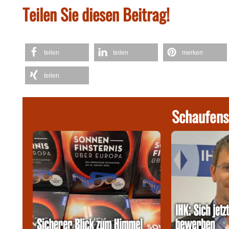
Teilen Sie diesen Beitrag!
teilen
teilen
merken
teilen
Schaufens