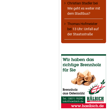
Christian Stadler
bei
Wie geht es weiter mit
dem Stadtbus?
Thomas Hofmeister
bei
13 Uhr: Unfall auf
der Staatsstraße