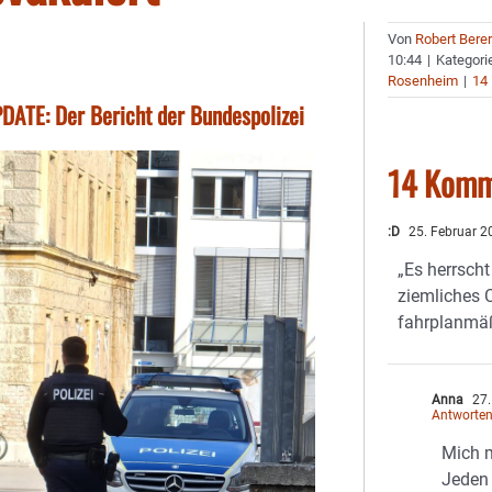
Von
Robert Bere
10:44
|
Kategori
Rosenheim
|
14
DATE: Der Bericht der Bundespolizei
14 Komm
:D
25. Februar 2
„Es herrsch
ziemliches C
fahrplanmä
Anna
27.
Antworte
Mich 
Jeden