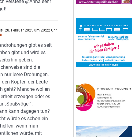
Ich verstehe @Anna sehr
gut!
us
28. Februar 2025 um 20:22 Uhr
en
ndrohungen gibt es seit
ben gibt und wird es
eiterhin geben.
icherweise sind die
n nur leere Drohungen.
 den Köpfen der Leute
ch geht? Manche wollen
erheit erzeugen oder es
ur „Spaßvögel“.
ann kann dagegen tun?
icht würde es schon ein
 helfen, wenn man
entlichen würde, mit