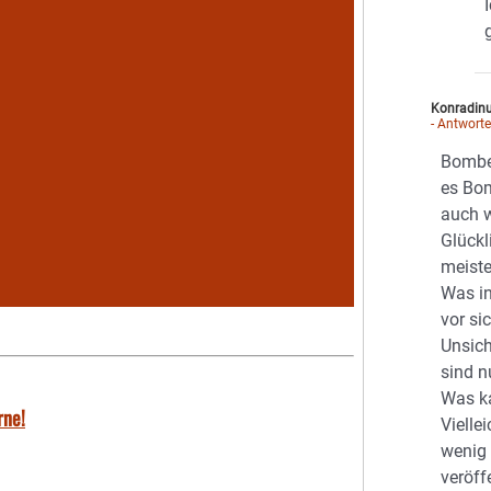
Konradin
- Antwort
Bombe
es Bom
auch w
Glückl
meiste
Was in
vor si
Unsich
sind n
Was k
rne!
Vielle
wenig
veröff