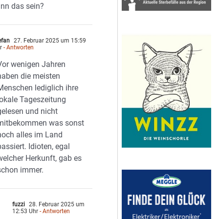
nn das sein?
efan
27. Februar 2025 um 15:59
r
- Antworten
Vor wenigen Jahren
haben die meisten
Menschen lediglich ihre
lokale Tageszeitung
gelesen und nicht
mitbekommen was sonst
noch alles im Land
passiert. Idioten, egal
welcher Herkunft, gab es
schon immer.
fuzzi
28. Februar 2025 um
12:53 Uhr
- Antworten