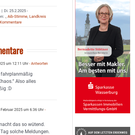
r
|
Di. 25.2.2025 -
en:
.
,
Aib-Stimme
,
Landkreis
 Kommentare
entare
025 um 12:11 Uhr
- Antworten
t fahrplanmäßig
haos.“ Also alles
ßig :D
 Februar 2025 um 6:36 Uhr
-
n
macht das so wütend.
 Tag solche Meldungen.