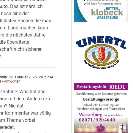
Auto. Das ist nämlich
noch eine der
lichsten Sachen die man
esem Land machen kann
rd die nächsten Jahre
die überalterte
schaft nicht sicherer
n.
nnia
28. Februar 2025 um 21:34
r
- Antworten
@Sabine: Was hat das
Eine mit dem Anderen zu
tun? Nichts!
Ihr Kommentar war völlig
am Thema vorbei
geredet.