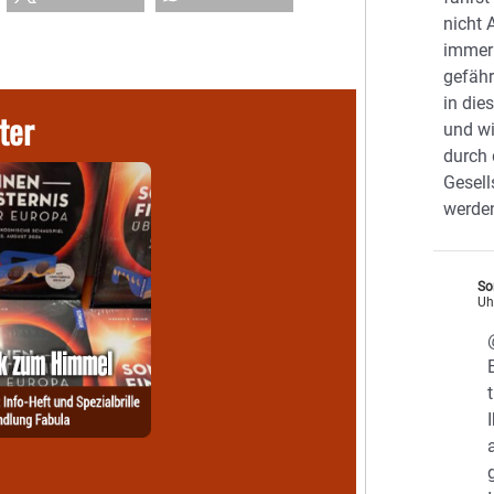
nicht 
immer 
gefähr
in di
ter
und wi
durch 
Gesell
werde
So
Uh