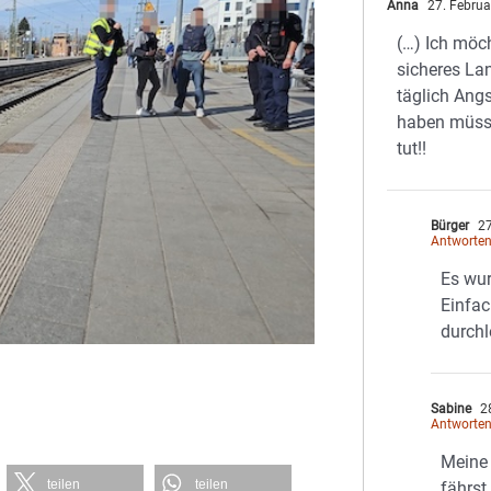
Anna
27. Februa
(…) Ich möc
sicheres La
täglich Ang
haben müssen
tut!!
Bürger
27
Antworte
Es wu
Einfac
durchl
Sabine
28
Antworte
Meine 
teilen
teilen
fährst