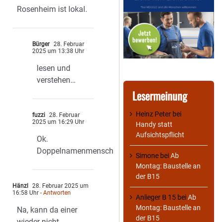
Rosenheim ist lokal.
Bürger
28. Februar
2025 um 13:38 Uhr
lesen und
verstehen…
Lesermeinung
Heinz Peter
bei
fuzzi
28. Februar
2025 um 16:29 Uhr
Handy statt
Aufsichtspflicht
Ok.
Doppelnamenmensch
Simone
bei
Ab
Montag: Baustelle an
der B15
Hänzl
28. Februar 2025 um
16:58 Uhr
- Antworten
Anlieger B 15
bei
Ab
Montag: Baustelle an
Na, kann da einer
der B15
wieder nicht