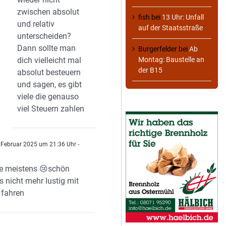
zwischen absolut
fish
bei
13 Uhr: Unfall
und relativ
auf der Staatsstraße
unterscheiden?
Dann sollte man
Burgerfelder
bei
Ab
dich vielleicht mal
Montag: Baustelle an
der B15
absolut besteuern
und sagen, es gibt
viele die genauso
viel Steuern zahlen
 Februar 2025 um 21:36 Uhr
-
wie meistens 😢schön
s nicht mehr lustig mit
 fahren