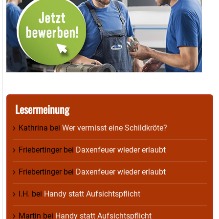
Lesermeinung
Kathrina
bei
Wer vermisst eine Schildkröte?
Friebertinger
bei
Daxenfeuer wieder erlaubt
Friebertinger
bei
Daxenfeuer wieder erlaubt
I.H.
bei
Handy statt Aufsichtspflicht
Martin
bei
Handy statt Aufsichtspflicht