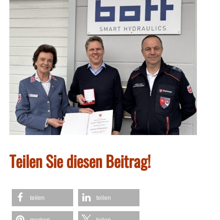
Teilen Sie diesen Beitrag!
teilen
teilen
merken
teilen