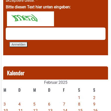
*
akzeptiere diese.
Bitte diesen Text hier unten eingeben:
Kalender
Februar 2025
M
D
M
D
F
S
S
1
2
3
4
5
6
7
8
9
10
11
12
13
14
15
16