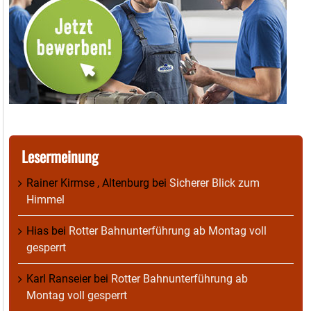
Lesermeinung
Rainer Kirmse , Altenburg
bei
Sicherer Blick zum
Himmel
Hias
bei
Rotter Bahnunterführung ab Montag voll
gesperrt
Karl Ranseier
bei
Rotter Bahnunterführung ab
Montag voll gesperrt