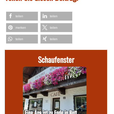
teilen
teilen
merken
teilen
teilen
teilen
Schaufenster