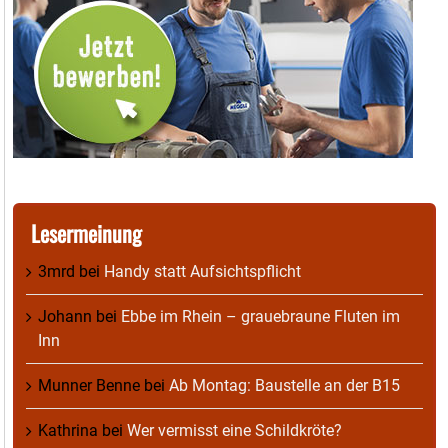
Lesermeinung
3mrd
bei
Handy statt Aufsichtspflicht
Johann
bei
Ebbe im Rhein – grauebraune Fluten im
Inn
Munner Benne
bei
Ab Montag: Baustelle an der B15
Kathrina
bei
Wer vermisst eine Schildkröte?