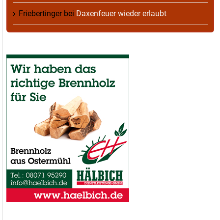
Friebertinger
bei
Daxenfeuer wieder erlaubt