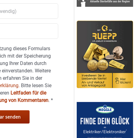
tzung dieses Formulars
sich mit der Speicherung
ung Ihrer Daten durch
 einverstanden. Weitere
 erfahren Sie in der
rklärung.
Bitte lesen Sie
seren
Leitfaden für die
hung von Kommentaren
.
*