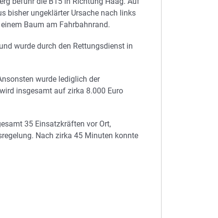
erg befuhr die B15 in Richtung Haag. Auf
us bisher ungeklärter Ursache nach links
mit einem Baum am Fahrbahnrand.
n und wurde durch den Rettungsdienst in
Ansonsten wurde lediglich der
ird insgesamt auf zirka 8.000 Euro
samt 35 Einsatzkräften vor Ort,
rsregelung. Nach zirka 45 Minuten konnte