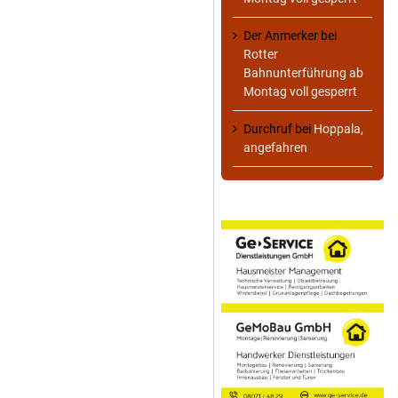
Der Anmerker
bei
Rotter
Bahnunterführung ab
Montag voll gesperrt
Durchruf
bei
Hoppala,
angefahren