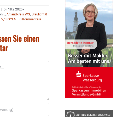
r
|
Di. 18.2.2025 -
en:
.
,
Altlandkreis WS
,
Blaulicht &
15 / SOYEN
|
0 Kommentare
ssen Sie einen
tar