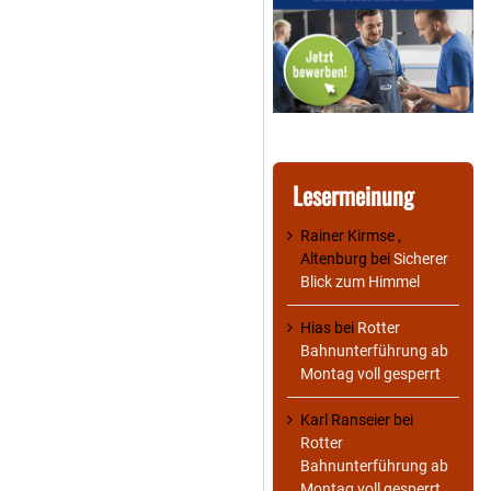
Lesermeinung
Rainer Kirmse ,
Altenburg
bei
Sicherer
Blick zum Himmel
Hias
bei
Rotter
Bahnunterführung ab
Montag voll gesperrt
Karl Ranseier
bei
Rotter
Bahnunterführung ab
Montag voll gesperrt