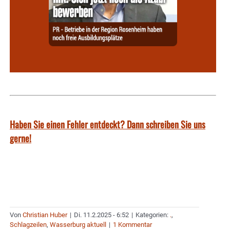
Haben Sie einen Fehler entdeckt? Dann schreiben Sie uns
gerne!
Von
Christian Huber
|
Di. 11.2.2025 - 6:52
|
Kategorien:
.
,
Schlagzeilen
,
Wasserburg aktuell
|
1 Kommentar