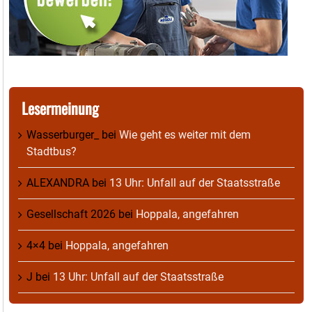
Lesermeinung
Wasserburger_
bei
Wie geht es weiter mit dem
Stadtbus?
ALEXANDRA
bei
13 Uhr: Unfall auf der Staatsstraße
Gesellschaft 2026
bei
Hoppala, angefahren
4×4
bei
Hoppala, angefahren
J
bei
13 Uhr: Unfall auf der Staatsstraße