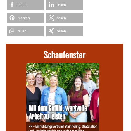
teilen
teilen
merken
teilen
teilen
teilen
Schaufenster