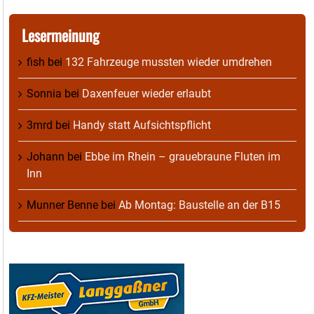
Lesermeinung
fish
bei
132 Fahrzeuge mussten wieder umdrehen
Sonnia
bei
Daxenfeuer wieder erlaubt
3mrd
bei
Handy statt Aufsichtspflicht
Johann
bei
Ebbe im Rhein – grauebraune Fluten im
Inn
Munner Benne
bei
Ab Montag: Baustelle an der B15