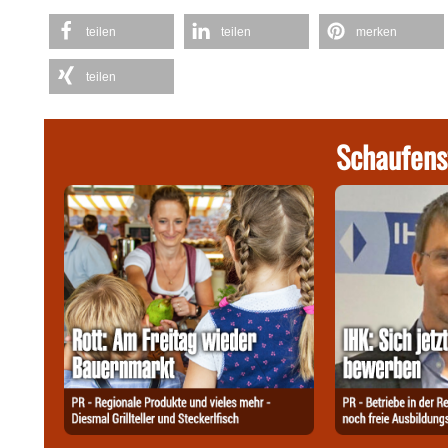
teilen
teilen
merken
teilen
Schaufens