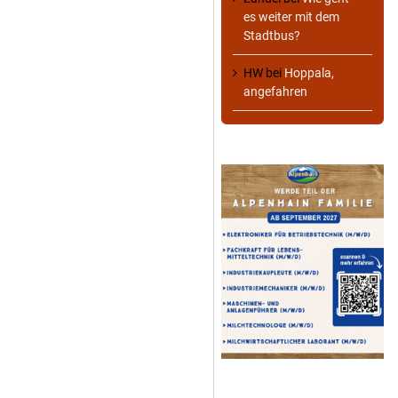
es weiter mit dem
Stadtbus?
HW
bei
Hoppala,
angefahren