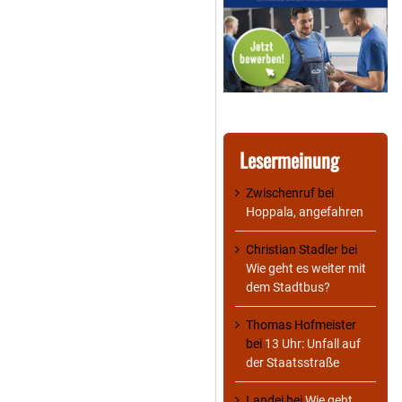
Lesermeinung
Zwischenruf
bei
Hoppala, angefahren
Christian Stadler
bei
Wie geht es weiter mit
dem Stadtbus?
Thomas Hofmeister
bei
13 Uhr: Unfall auf
der Staatsstraße
Landei
bei
Wie geht