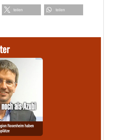
teilen
teilen
ter