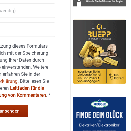
tzung dieses Formulars
sich mit der Speicherung
ung Ihrer Daten durch
 einverstanden. Weitere
 erfahren Sie in der
rklärung.
Bitte lesen Sie
seren
Leitfaden für die
hung von Kommentaren
.
*