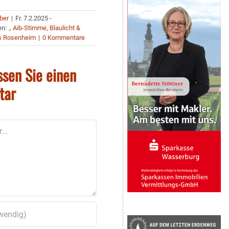
uber
|
Fr. 7.2.2025 -
en:
.
,
Aib-Stimme
,
Blaulicht &
s Rosenheim
|
0 Kommentare
ssen Sie einen
tar