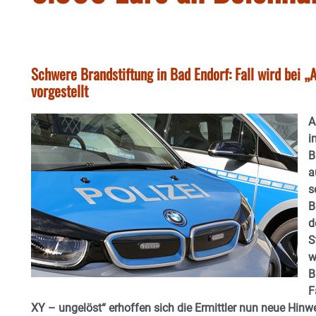
Schwere Brandstiftung in Bad Endorf: Fall wird bei „
vorgestellt
A
i
B
a
s
B
d
S
w
B
F
XY – ungelöst“ erhoffen sich die Ermittler nun neue Hin