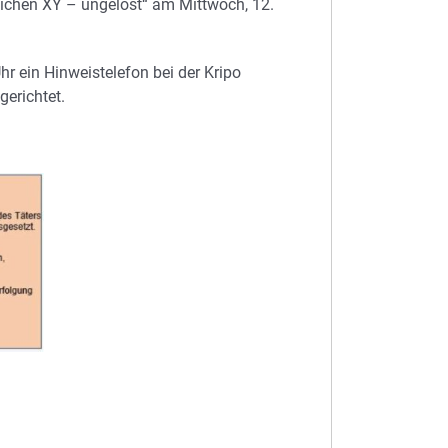
eichen XY – ungelöst“ am Mittwoch, 12.
r ein Hinweistelefon bei der Kripo
erichtet.