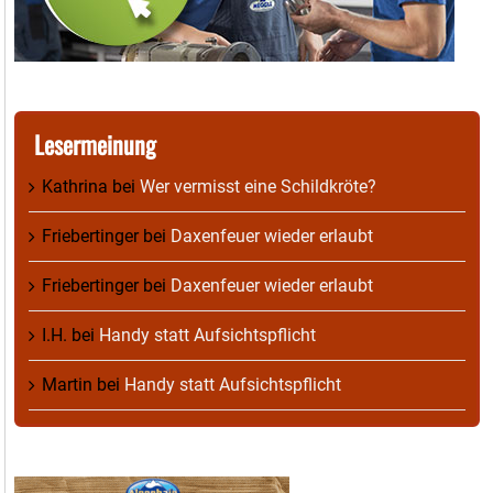
Lesermeinung
Kathrina
bei
Wer vermisst eine Schildkröte?
Friebertinger
bei
Daxenfeuer wieder erlaubt
Friebertinger
bei
Daxenfeuer wieder erlaubt
I.H.
bei
Handy statt Aufsichtspflicht
Martin
bei
Handy statt Aufsichtspflicht