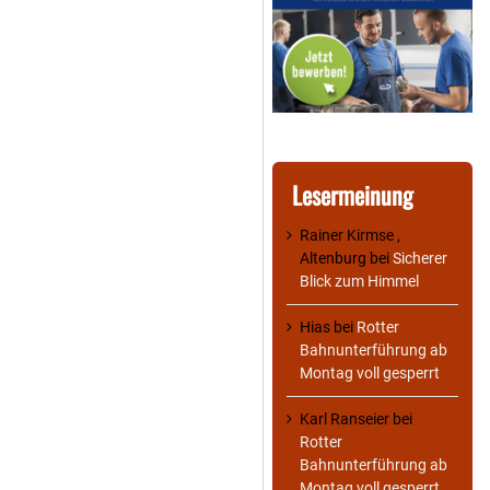
Lesermeinung
Rainer Kirmse ,
Altenburg
bei
Sicherer
Blick zum Himmel
Hias
bei
Rotter
Bahnunterführung ab
Montag voll gesperrt
Karl Ranseier
bei
Rotter
Bahnunterführung ab
Montag voll gesperrt