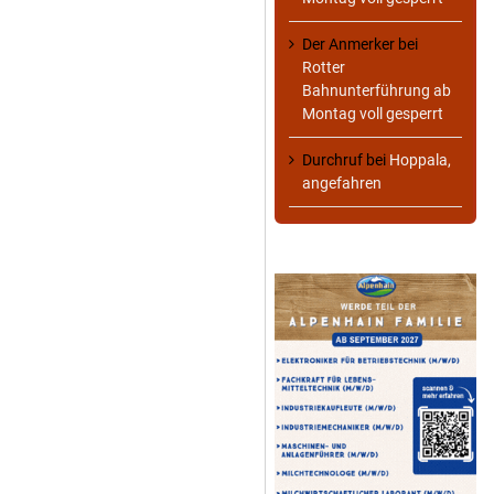
Der Anmerker
bei
Rotter
Bahnunterführung ab
Montag voll gesperrt
Durchruf
bei
Hoppala,
angefahren