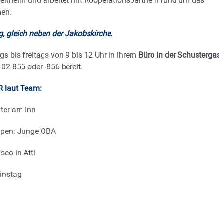
osenheim und arbeitet mit Kooperationspartnern rund um das
men.
, gleich neben der Jakobskirche.
gs bis freitags von 9 bis 12 Uhr in ihrem
Büro in der Schusterga
2-855 oder -856 bereit.
R laut Team:
nter am Inn
uppen: Junge OBA
sco in Attl
instag