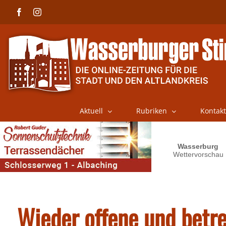
Skip
Facebook
Instagram
to
content
Aktuell
Rubriken
Kontakt
Wieder offene und betr