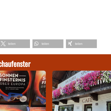
teilen
teilen
teilen
chaufenster