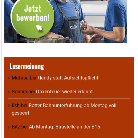
Lesermeinung
Mufasa
bei
Handy statt Aufsichtspflicht
Sonnia
bei
Daxenfeuer wieder erlaubt
fish
bei
Rotter Bahnunterführung ab Montag voll
gesperrt
Bitz
bei
Ab Montag: Baustelle an der B15