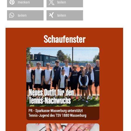
merken
teilen
teilen
teilen
Schaufenster