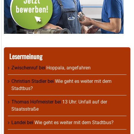
Lesermeinung
Zwischenruf
bei
Hoppala, angefahren
Christian Stadler
bei
Wie geht es weiter mit dem
Stadtbus?
Thomas Hofmeister
bei
13 Uhr: Unfall auf der
Staatsstraße
Landei
bei
Wie geht es weiter mit dem Stadtbus?