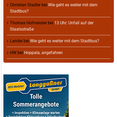
Christian Stadler
bei
Wie geht es weiter mit dem
Stadtbus?
Thomas Hofmeister
bei
13 Uhr: Unfall auf der
Staatsstraße
Landei
bei
Wie geht es weiter mit dem Stadtbus?
HW
bei
Hoppala, angefahren