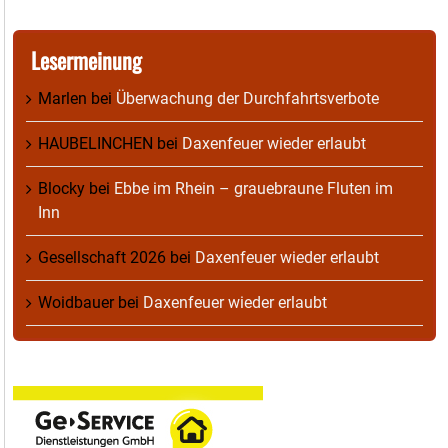
Lesermeinung
Marlen
bei
Überwachung der Durchfahrtsverbote
HAUBELINCHEN
bei
Daxenfeuer wieder erlaubt
Blocky
bei
Ebbe im Rhein – grauebraune Fluten im
Inn
Gesellschaft 2026
bei
Daxenfeuer wieder erlaubt
Woidbauer
bei
Daxenfeuer wieder erlaubt