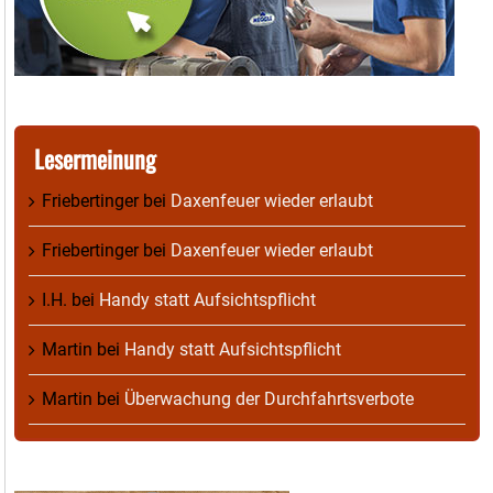
Lesermeinung
Friebertinger
bei
Daxenfeuer wieder erlaubt
Friebertinger
bei
Daxenfeuer wieder erlaubt
I.H.
bei
Handy statt Aufsichtspflicht
Martin
bei
Handy statt Aufsichtspflicht
Martin
bei
Überwachung der Durchfahrtsverbote