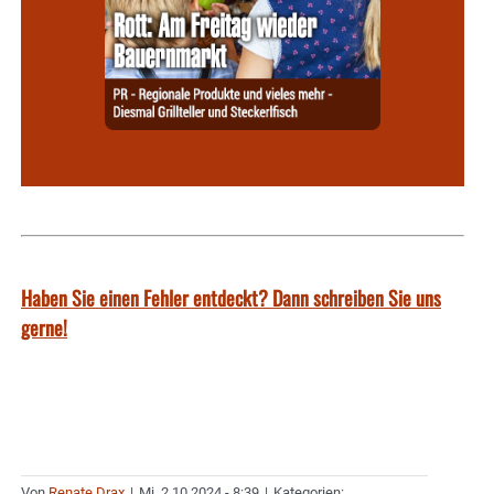
Haben Sie einen Fehler entdeckt? Dann schreiben Sie uns
gerne!
Von
Renate Drax
|
Mi. 2.10.2024 - 8:39
|
Kategorien: