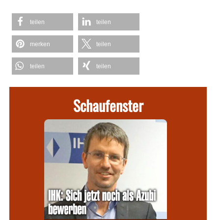
teilen
teilen
merken
teilen
teilen
teilen
Schaufenster