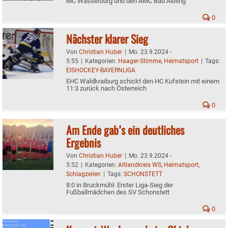
MC Wasserburg und den AMC Bad Aibling
0
Nächster klarer Sieg
Von
Christian Huber
|
Mo. 23.9.2024 -
5:55
|
Kategorien:
Haager-Stimme
,
Heimatsport
|
Tags:
EISHOCKEY-BAYERNLIGA
EHC Waldkraiburg schickt den HC Kufstein mit einem
11:3 zurück nach Österreich
0
Am Ende gab’s ein deutliches
Ergebnis
Von
Christian Huber
|
Mo. 23.9.2024 -
5:52
|
Kategorien:
Altlandkreis WS
,
Heimatsport
,
Schlagzeilen
|
Tags:
SCHONSTETT
8:0 in Bruckmühl: Erster Liga-Sieg der
Fußballmädchen des SV Schonstett
0