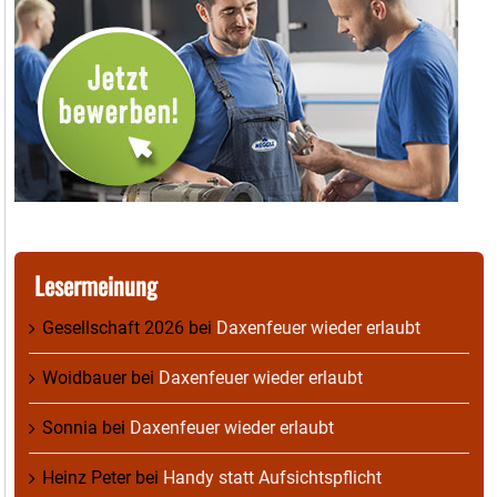
Lesermeinung
Gesellschaft 2026
bei
Daxenfeuer wieder erlaubt
Woidbauer
bei
Daxenfeuer wieder erlaubt
Sonnia
bei
Daxenfeuer wieder erlaubt
Heinz Peter
bei
Handy statt Aufsichtspflicht