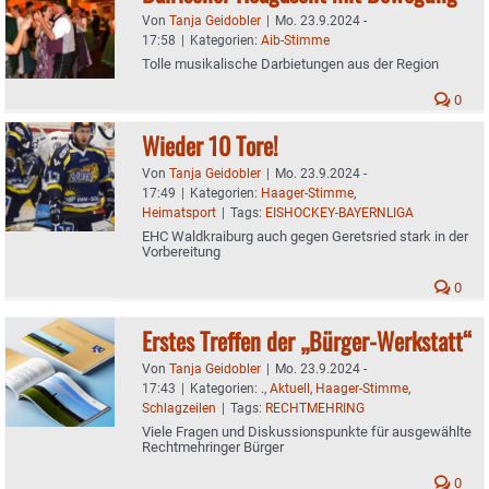
Von
Tanja Geidobler
|
Mo. 23.9.2024 -
17:58
|
Kategorien:
Aib-Stimme
Tolle musikalische Darbietungen aus der Region
0
Wieder 10 Tore!
Von
Tanja Geidobler
|
Mo. 23.9.2024 -
17:49
|
Kategorien:
Haager-Stimme
,
Heimatsport
|
Tags:
EISHOCKEY-BAYERNLIGA
EHC Waldkraiburg auch gegen Geretsried stark in der
Vorbereitung
0
Erstes Treffen der „Bürger-Werkstatt“
Von
Tanja Geidobler
|
Mo. 23.9.2024 -
17:43
|
Kategorien:
.
,
Aktuell
,
Haager-Stimme
,
Schlagzeilen
|
Tags:
RECHTMEHRING
Viele Fragen und Diskussionspunkte für ausgewählte
Rechtmehringer Bürger
0