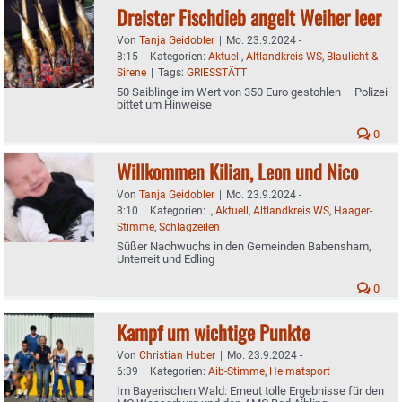
Dreister Fischdieb angelt Weiher leer
Von
Tanja Geidobler
|
Mo. 23.9.2024 -
8:15
|
Kategorien:
Aktuell
,
Altlandkreis WS
,
Blaulicht &
Sirene
|
Tags:
GRIESSTÄTT
50 Saiblinge im Wert von 350 Euro gestohlen – Polizei
bittet um Hinweise
0
Willkommen Kilian, Leon und Nico
Von
Tanja Geidobler
|
Mo. 23.9.2024 -
8:10
|
Kategorien:
.
,
Aktuell
,
Altlandkreis WS
,
Haager-
Stimme
,
Schlagzeilen
Süßer Nachwuchs in den Gemeinden Babensham,
Unterreit und Edling
0
Kampf um wichtige Punkte
Von
Christian Huber
|
Mo. 23.9.2024 -
6:39
|
Kategorien:
Aib-Stimme
,
Heimatsport
Im Bayerischen Wald: Erneut tolle Ergebnisse für den