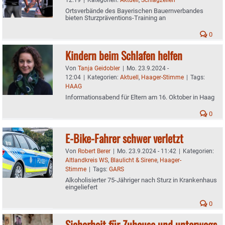
Ortsverbände des Bayerischen Bauernverbandes
bieten Sturzpräventions-Training an
0
Kindern beim Schlafen helfen
Von
Tanja Geidobler
|
Mo. 23.9.2024 -
12:04
|
Kategorien:
Aktuell
,
Haager-Stimme
|
Tags:
HAAG
Informationsabend für Eltern am 16. Oktober in Haag
0
E-Bike-Fahrer schwer verletzt
Von
Robert Berer
|
Mo. 23.9.2024 - 11:42
|
Kategorien:
Altlandkreis WS
,
Blaulicht & Sirene
,
Haager-
Stimme
|
Tags:
GARS
Alkoholisierter 75-Jähriger nach Sturz in Krankenhaus
eingeliefert
0
Sicherheit für Zuhause und unterwegs