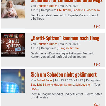
Von
Christian Huber
|
Mo. 23.9.2024 -
11:32
|
Kategorien:
Aib-Stimme
,
Landkreis Rosenheim
Der Johanniter-Hausnotruf: Experte Markus Haindl
gibt Tipps
0
„Brettl-Spitzen“ kommen nach Haag
Von
Christian Huber
|
Mo. 23.9.2024 -
11:30
|
Kategorien:
.
,
Haager-Stimme
Gastspiel am Donnerstag in Zeilingers Festzelt:
Karten-Vorverkauf läuft auf vollen Touren
0
Sich um Schaden nicht gekümmert
Von
Robert Berer
|
Mo. 23.9.2024 - 11:27
|
Kategorien:
Blaulicht & Sirene
,
Haager-Stimme
,
Schlagzeilen
|
Tags:
HAAG
Pkw in Haag beschädigt und geflüchtet - Polizei bittet
um Hinweise
0