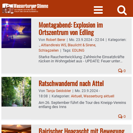
Skip
to
content
Montagabend: Explosion im
Ortszentrum von Edling
Von
Robert Berer
|
Mo. 23.9.2024 - 22:04
|
Kategorien:
.
,
Altlandkreis WS
,
Blaulicht & Sirene
,
Schlagzeilen
|
Tags:
EDLING
Starke Rauchentwicklung: Zahlreiche Einsatzkräfte
rücken in Wohngebiet aus - UPDATE: Feuer unter
Kontrolle
0
Ratschwandernd nach Attel
Von
Tanja Geidobler
|
Mo. 23.9.2024 -
18:08
|
Kategorien:
Aktuell
,
Wasserburg aktuell
Am 26. September führt die Tour des Kneipp-Vereins
entlang des Inns
0
Bairischer Hoagascht mit Bewegung