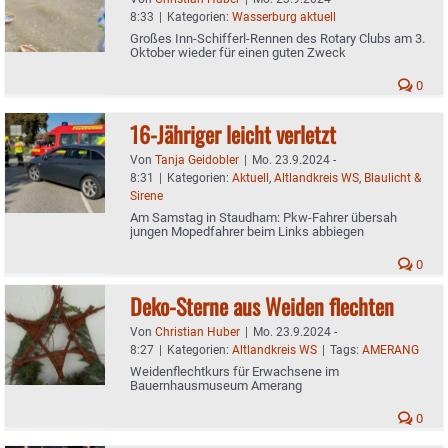
8:33
|
Kategorien:
Wasserburg aktuell
Großes Inn-Schifferl-Rennen des Rotary Clubs am 3.
Oktober wieder für einen guten Zweck
0
16-Jähriger leicht verletzt
Von
Tanja Geidobler
|
Mo. 23.9.2024 -
8:31
|
Kategorien:
Aktuell
,
Altlandkreis WS
,
Blaulicht &
Sirene
Am Samstag in Staudham: Pkw-Fahrer übersah
jungen Mopedfahrer beim Links abbiegen
0
Deko-Sterne aus Weiden flechten
Von
Christian Huber
|
Mo. 23.9.2024 -
8:27
|
Kategorien:
Altlandkreis WS
|
Tags:
AMERANG
Weidenflechtkurs für Erwachsene im
Bauernhausmuseum Amerang
0