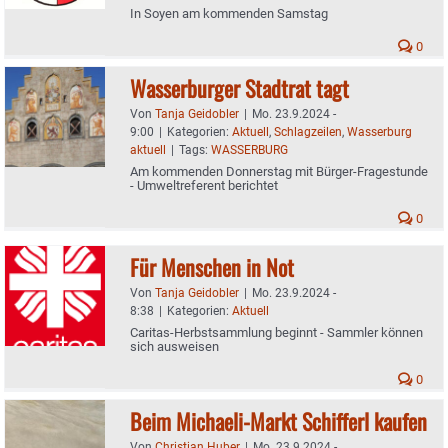
In Soyen am kommenden Samstag
0
Wasserburger Stadtrat tagt
Von
Tanja Geidobler
|
Mo. 23.9.2024 -
9:00
|
Kategorien:
Aktuell
,
Schlagzeilen
,
Wasserburg
aktuell
|
Tags:
WASSERBURG
Am kommenden Donnerstag mit Bürger-Fragestunde
- Umweltreferent berichtet
0
Für Menschen in Not
Von
Tanja Geidobler
|
Mo. 23.9.2024 -
8:38
|
Kategorien:
Aktuell
Caritas-Herbstsammlung beginnt - Sammler können
sich ausweisen
0
Beim Michaeli-Markt Schifferl kaufen
Von
Christian Huber
|
Mo. 23.9.2024 -