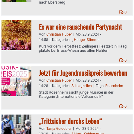
nach Ebersberg
0
Es war eine rauschende Partynacht
Von
Christian Huber
|
Mo. 23.9.2024 -
14:58
|
Kategorien:
.
,
Haager-Stimme
Kurz vor dem Herbstfest: Zeilingers Festzelt in Haag
platzte bei Brass-Wiesn aus allen Nähten
0
Jetzt für Jugendmusikpreis bewerben
Von
Christian Huber
|
Mo. 23.9.2024 -
14:28
|
Kategorien:
Schlagzeilen
|
Tags:
Rosenheim
Stadt Rosenheim sucht junge Musiker in der
Kategorie „Internationale Volksmusik“
0
„Trittsicher durchs Leben“
Von
Tanja Geidobler
|
Mo. 23.9.2024 -
12:19
|
Kategorien:
Aktuell
,
Schlagzeilen