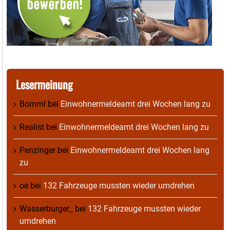
Lesermeinung
Bomml
bei
Einwohnermeldeamt drei Wochen lang zu
Realist
bei
Einwohnermeldeamt drei Wochen lang zu
Penzinger
bei
Einwohnermeldeamt drei Wochen lang
zu
oe
bei
132 Fahrzeuge mussten wieder umdrehen
Wasserburger_
bei
132 Fahrzeuge mussten wieder
umdrehen