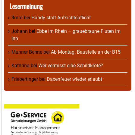
Lesermeinung
3mrd
bei
Handy statt Aufsichtspflicht
Johann
bei
Ebbe im Rhein – grauebraune Fluten im
Inn
Munner Benne
bei
Ab Montag: Baustelle an der B15
Kathrina
bei
Wer vermisst eine Schildkröte?
Friebertinger
bei
Daxenfeuer wieder erlaubt