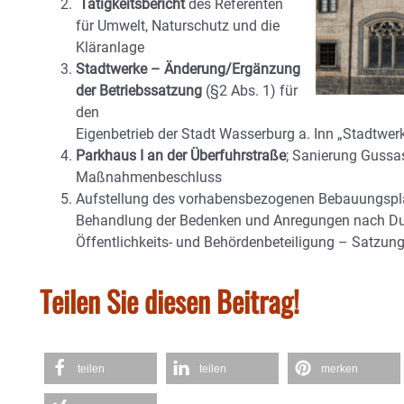
Tätigkeitsbericht
des Referenten
für Umwelt, Naturschutz und die
Kläranlage
Stadtwerke – Änderung/Ergänzung
der Betriebssatzung
(§2 Abs. 1) für
den
Eigenbetrieb der Stadt Wasserburg a. Inn „Stadtwer
Parkhaus I an der Überfuhrstraße
; Sanierung Gussas
Maßnahmenbeschluss
Aufstellung des vorhabensbezogenen Bebauungspla
Behandlung der Bedenken und Anregungen nach Du
Öffentlichkeits- und Behördenbeteiligung – Satzun
Teilen Sie diesen Beitrag!
teilen
teilen
merken