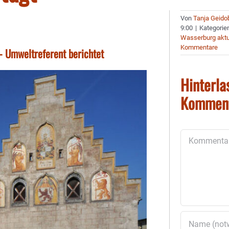
Von
Tanja Geido
9:00
|
Kategorie
Wasserburg aktu
Kommentare
 Umweltreferent berichtet
Hinterla
Kommen
Kommentar