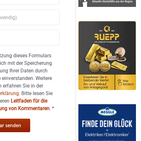
tzung dieses Formulars
sich mit der Speicherung
ung Ihrer Daten durch
 einverstanden. Weitere
 erfahren Sie in der
rklärung.
Bitte lesen Sie
seren
Leitfaden für die
hung von Kommentaren
.
*