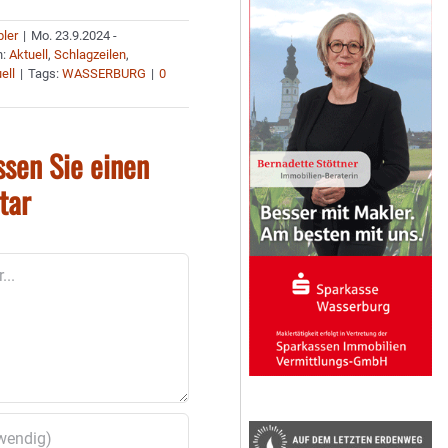
bler
|
Mo. 23.9.2024 -
n:
Aktuell
,
Schlagzeilen
,
ell
|
Tags:
WASSERBURG
|
0
ssen Sie einen
tar