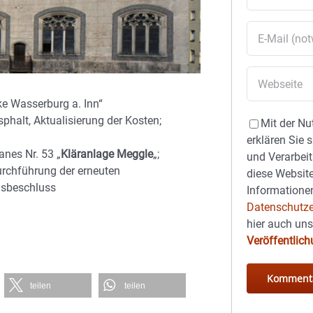
ke Wasserburg a. Inn“
phalt, Aktualisierung der Kosten;
Mit der Nu
erklären Sie 
nes Nr. 53 „
Kläranlage Meggle
„;
und Verarbeit
rchführung der erneuten
diese Website
gsbeschluss
Informationen
Datenschutze
hier auch un
Veröffentlic
teilen
teilen