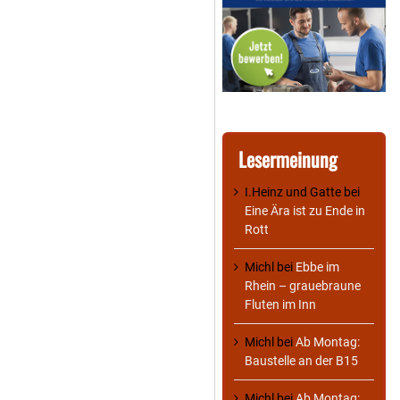
Lesermeinung
I.Heinz und Gatte
bei
Eine Ära ist zu Ende in
Rott
Michl
bei
Ebbe im
Rhein – grauebraune
Fluten im Inn
Michl
bei
Ab Montag:
Baustelle an der B15
Michl
bei
Ab Montag: