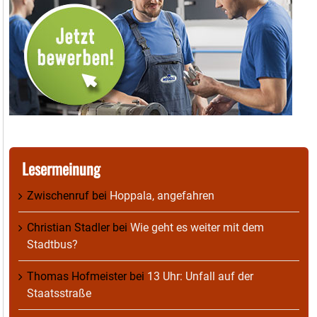
Lesermeinung
Zwischenruf
bei
Hoppala, angefahren
Christian Stadler
bei
Wie geht es weiter mit dem
Stadtbus?
Thomas Hofmeister
bei
13 Uhr: Unfall auf der
Staatsstraße