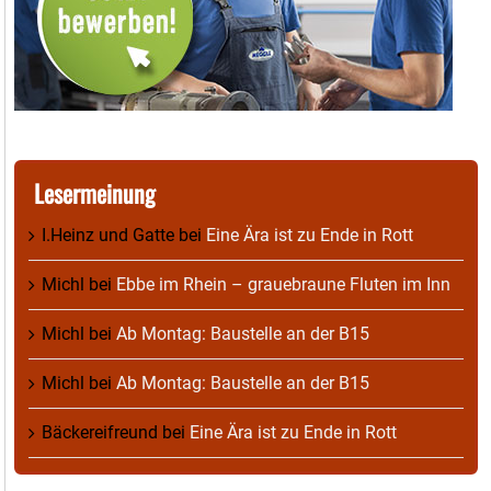
Lesermeinung
I.Heinz und Gatte
bei
Eine Ära ist zu Ende in Rott
Michl
bei
Ebbe im Rhein – grauebraune Fluten im Inn
Michl
bei
Ab Montag: Baustelle an der B15
Michl
bei
Ab Montag: Baustelle an der B15
Bäckereifreund
bei
Eine Ära ist zu Ende in Rott