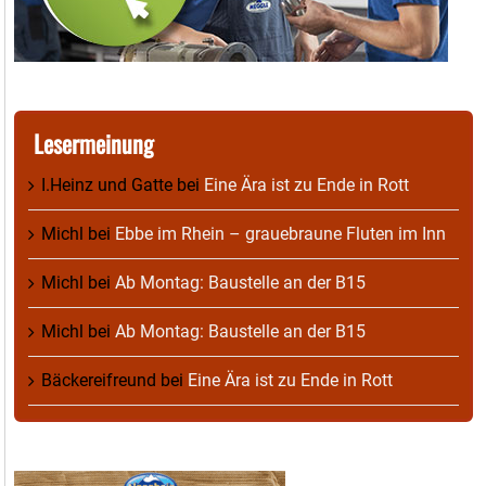
Lesermeinung
I.Heinz und Gatte
bei
Eine Ära ist zu Ende in Rott
Michl
bei
Ebbe im Rhein – grauebraune Fluten im Inn
Michl
bei
Ab Montag: Baustelle an der B15
Michl
bei
Ab Montag: Baustelle an der B15
Bäckereifreund
bei
Eine Ära ist zu Ende in Rott