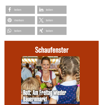
teilen
teilen
merken
teilen
teilen
teilen
Schaufenster