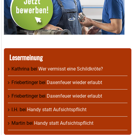
Lesermeinung
Kathrina
bei
Wer vermisst eine Schildkröte?
Friebertinger
bei
Daxenfeuer wieder erlaubt
Friebertinger
bei
Daxenfeuer wieder erlaubt
I.H.
bei
Handy statt Aufsichtspflicht
Martin
bei
Handy statt Aufsichtspflicht