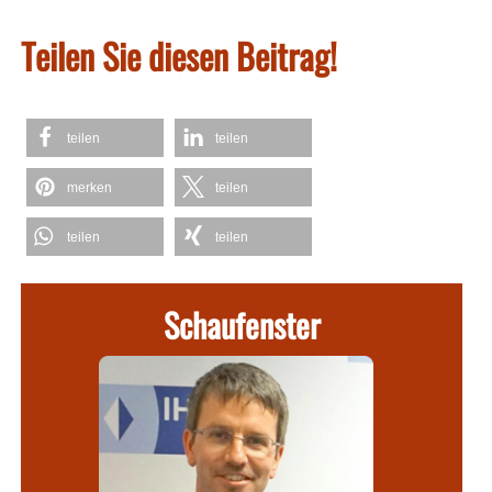
Teilen Sie diesen Beitrag!
teilen
teilen
merken
teilen
teilen
teilen
Schaufenster