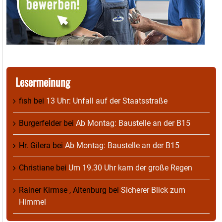
Lesermeinung
fish
bei
13 Uhr: Unfall auf der Staatsstraße
Burgerfelder
bei
Ab Montag: Baustelle an der B15
Hr. Gilera
bei
Ab Montag: Baustelle an der B15
Christiane
bei
Um 19.30 Uhr kam der große Regen
Rainer Kirmse , Altenburg
bei
Sicherer Blick zum
Himmel