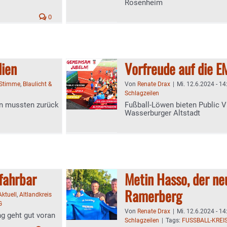
Rosenheim
0
lien
Vorfreude auf die E
-Stimme
,
Blaulicht &
Von
Renate Drax
|
Mi. 12.6.2024 - 14
Schlagzeilen
rn mussten zurück
Fußball-Löwen bieten Public V
Wasserburger Altstadt
fahrbar
Metin Hasso, der n
Ramerberg
Aktuell
,
Altlandkreis
G
Von
Renate Drax
|
Mi. 12.6.2024 - 14
ng geht gut voran
Schlagzeilen
|
Tags:
FUSSBALL-KREI