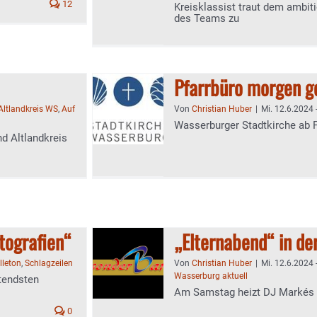
12
Kreisklassist traut dem ambit
des Teams zu
Pfarrbüro morgen g
Altlandkreis WS
,
Auf
Von
Christian Huber
|
Mi. 12.6.2024 
Wasserburger Stadtkirche ab F
nd Altlandkreis
otografien“
„Elternabend“ in de
lleton
,
Schlagzeilen
Von
Christian Huber
|
Mi. 12.6.2024 
Wasserburg aktuell
tendsten
Am Samstag heizt DJ Markés 
0