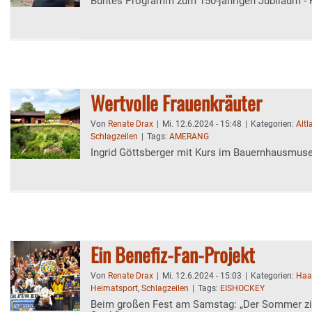
Buntes Programm zum 150-jährigen Jubiläum - 
Wertvolle Frauenkräuter
Von
Renate Drax
|
Mi. 12.6.2024 - 15:48
|
Kategorien:
Altl
Schlagzeilen
|
Tags:
AMERANG
Ingrid Göttsberger mit Kurs im Bauernhausmu
Ein Benefiz-Fan-Projekt
Von
Renate Drax
|
Mi. 12.6.2024 - 15:03
|
Kategorien:
Haa
Heimatsport
,
Schlagzeilen
|
Tags:
EISHOCKEY
Beim großen Fest am Samstag: „Der Sommer zie