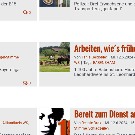
" der B15
Polizei: Drei Erwachsene und d
Transporters „gestapelt"
0
Arbeiten, wie´s früh
ger-Stimme
,
Von
Tanja Geidobler
|
Mi. 12.6.2024 
WS
|
Tags:
BABENSHAM
Bayernliga-
1.100 Jahre Babensham: Histo
Leonhardivereins St. Leonhar
0
Bereit zum Dienst a
n:
Altlandkreis WS
,
Von
Renate Drax
|
Mi. 12.6.2024 - 16
Stimme
,
Schlagzeilen