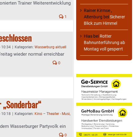
ionierten Trainer Weiterentwicklung
Rainer Kirmse ,
1
Altenburg
bei
Sicherer
Blick zum Himmel
eschlossen
Hias
bei
Rotter
Bahnunterführung ab
- 10:34
|
Kategorien:
Wasserburg aktuell
Montag voll gesperrt
reitag wieder normal erreichbar
0
r „Sonderbar“
- 10:18
|
Kategorien:
Kino – Theater - Musi
,
dem Wasserburger Partyvolk ein
0