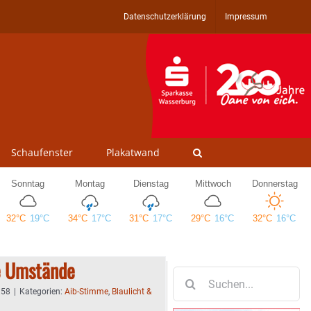
Datenschutzerklärung
Impressum
Schaufenster
Plakatwand
e Umstände
Suche
nach:
:58
|
Kategorien:
Aib-Stimme
,
Blaulicht &