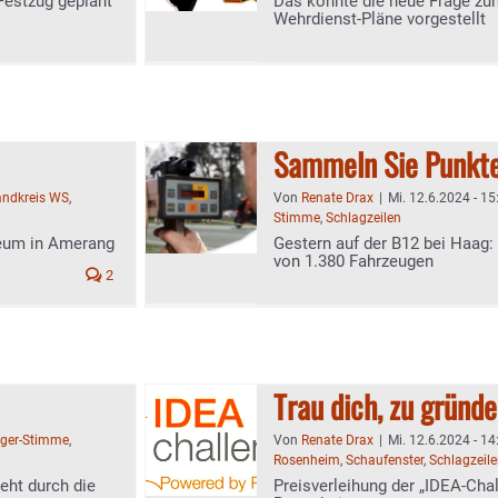
Festzug geplant
Das könnte die neue Frage zum
Wehrdienst-Pläne vorgestellt
Sammeln Sie Punkt
andkreis WS
,
Von
Renate Drax
|
Mi. 12.6.2024 - 15
Stimme
,
Schlagzeilen
seum in Amerang
Gestern auf der B12 bei Haag:
von 1.380 Fahrzeugen
2
Trau dich, zu gründ
ger-Stimme
,
Von
Renate Drax
|
Mi. 12.6.2024 - 14
Rosenheim
,
Schaufenster
,
Schlagzeil
ht durch die
Preisverleihung der „IDEA-Cha