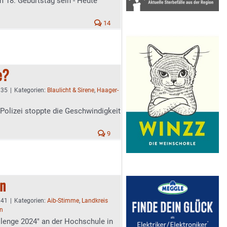
 18. Geburtstag sein - Heute
14
e?
:35
|
Kategorien:
Blaulicht & Sirene
,
Haager-
 Polizei stoppte die Geschwindigkeit
9
en
:41
|
Kategorien:
Aib-Stimme
,
Landkreis
en
llenge 2024" an der Hochschule in