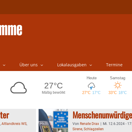
Über uns
Lokalausgaben
Termine
ter
Menschenunwürdig
,
Altlandkreis WS
,
Von
Renate Drax
|
Mi. 12.6.2024 - 17
Sirene
,
Schlagzeilen