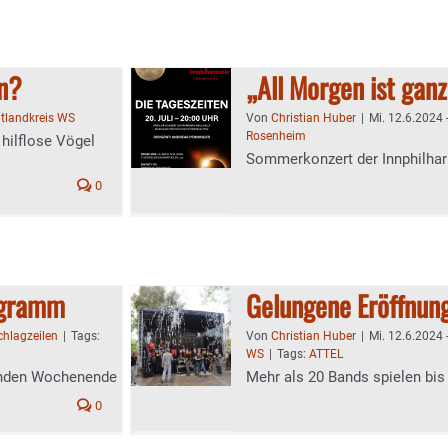
en?
„All Morgen ist ganz
ltlandkreis WS
Von
Christian Huber
|
Mi. 12.6.2024 
Rosenheim
 hilflose Vögel
Sommerkonzert der Innphilhar
0
rogramm
Gelungene Eröffnung
chlagzeilen
|
Tags:
Von
Christian Huber
|
Mi. 12.6.2024 
WS
|
Tags:
ATTEL
enden Wochenende
Mehr als 20 Bands spielen bis
0