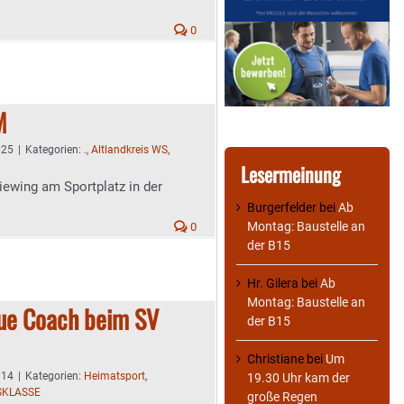
0
M
:25
|
Kategorien:
.
,
Altlandkreis WS
,
Lesermeinung
iewing am Sportplatz in der
Burgerfelder
bei
Ab
Montag: Baustelle an
0
der B15
Hr. Gilera
bei
Ab
Montag: Baustelle an
eue Coach beim SV
der B15
Christiane
bei
Um
:14
|
Kategorien:
Heimatsport
,
19.30 Uhr kam der
SKLASSE
große Regen