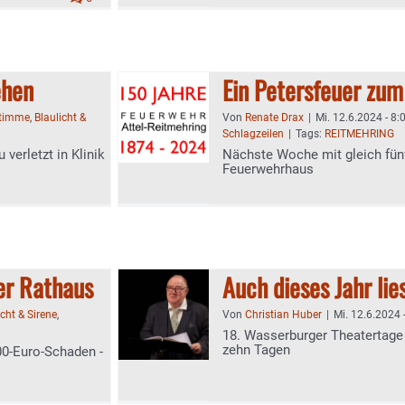
ehen
Ein Petersfeuer zum
Stimme
,
Blaulicht &
Von
Renate Drax
|
Mi. 12.6.2024 - 8:
Schlagzeilen
|
Tags:
REITMEHRING
verletzt in Klinik
Nächste Woche mit gleich fün
Feuerwehrhaus
ter Rathaus
Auch dieses Jahr li
icht & Sirene
,
Von
Christian Huber
|
Mi. 12.6.2024 
18. Wasserburger Theatertage
zehn Tagen
00-Euro-Schaden -