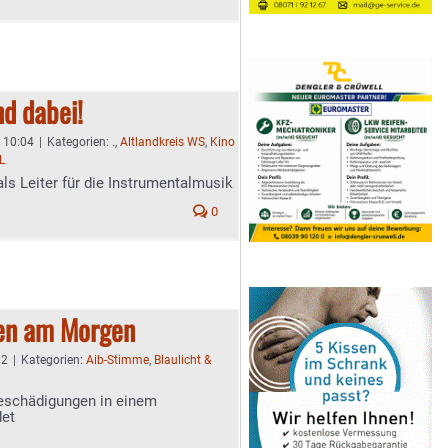
nd dabei!
- 10:04
|
Kategorien:
.
,
Altlandkreis WS
,
Kino
L
ls Leiter für die Instrumentalmusik
0
en am Morgen
02
|
Kategorien:
Aib-Stimme
,
Blaulicht &
eschädigungen in einem
det