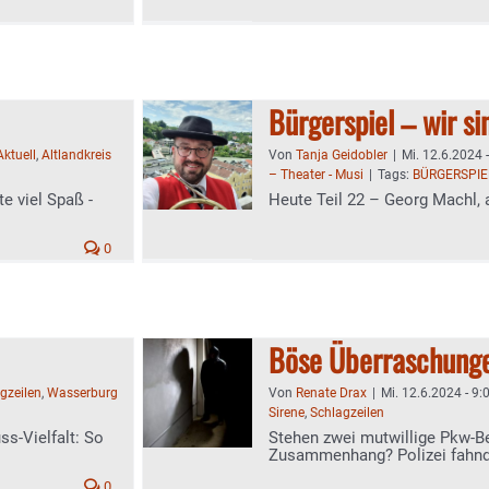
Bürgerspiel – wir si
Aktuell
,
Altlandkreis
Von
Tanja Geidobler
|
Mi. 12.6.2024 
– Theater - Musi
|
Tags:
BÜRGERSPIE
e viel Spaß -
Heute Teil 22 – Georg Machl, a
0
Böse Überraschung
gzeilen
,
Wasserburg
Von
Renate Drax
|
Mi. 12.6.2024 - 9:
Sirene
,
Schlagzeilen
ss-Vielfalt: So
Stehen zwei mutwillige Pkw-B
Zusammenhang? Polizei fahn
0