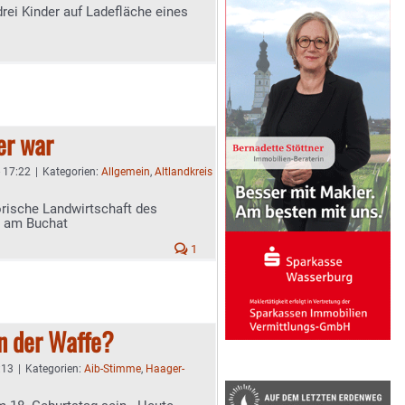
rei Kinder auf Ladefläche eines
er war
- 17:22
|
Kategorien:
Allgemein
,
Altlandkreis
rische Landwirtschaft des
d am Buchat
1
n der Waffe?
:13
|
Kategorien:
Aib-Stimme
,
Haager-