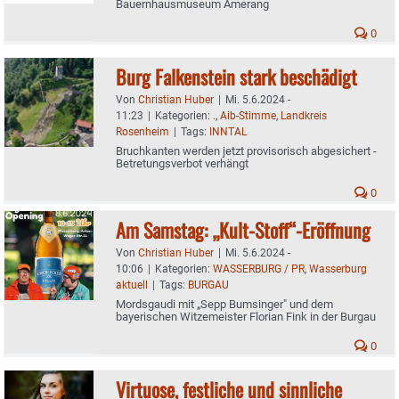
Bauernhausmuseum Amerang
0
Burg Falkenstein stark beschädigt
Von
Christian Huber
|
Mi. 5.6.2024 -
11:23
|
Kategorien:
.
,
Aib-Stimme
,
Landkreis
Rosenheim
|
Tags:
INNTAL
Bruchkanten werden jetzt provisorisch abgesichert -
Betretungsverbot verhängt
0
Am Samstag: „Kult-Stoff“-Eröffnung
Von
Christian Huber
|
Mi. 5.6.2024 -
10:06
|
Kategorien:
WASSERBURG / PR
,
Wasserburg
aktuell
|
Tags:
BURGAU
Mordsgaudi mit „Sepp Bumsinger" und dem
bayerischen Witzemeister Florian Fink in der Burgau
0
Virtuose, festliche und sinnliche