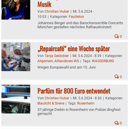
Musik
Von
Christian Huber
|
Mi. 5.6.2024 -
10:03
|
Kategorien:
Feuilleton
Johannes Berger und das Barockensemble Concerto
München gestalten nächstes Rathauskonzert
0
„Repaircafé“ eine Woche später
Von
Tanja Geidobler
|
Mi. 5.6.2024 - 8:39
|
Kategorien:
Allgemein
,
Altlandkreis WS
|
Tags:
WASSERBURG
Wegen Europawahl erst am 15. Juni
0
Parfüm für 800 Euro entwendet
Von
Christian Huber
|
Mi. 5.6.2024 - 8:30
|
Kategorien:
Blaulicht & Sirene
|
Tags:
Rosenheim
37-jährige Diebin in Rosenheim von Polizei dingfest
gemacht
0