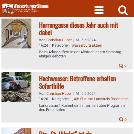
Skip
to
content
Herrengasse dieses Jahr auch mit
dabei
Von
Christian Huber
|
Mi. 5.6.2024 -
16:24
|
Kategorien:
Wasserburg aktuell
Beim Arkadenfest in der Altstadt ist am Samstag
einiges geboten
2
Hochwasser: Betroffene erhalten
Soforthilfe
Von
Christian Huber
|
Mi. 5.6.2024 -
16:20
|
Kategorien:
.
,
Aib-Stimme
,
Landkreis Rosenheim
Landratsamt Rosenheim informiert über Programm
des Freistaates
0
Die „St. Nikolai“ ist da