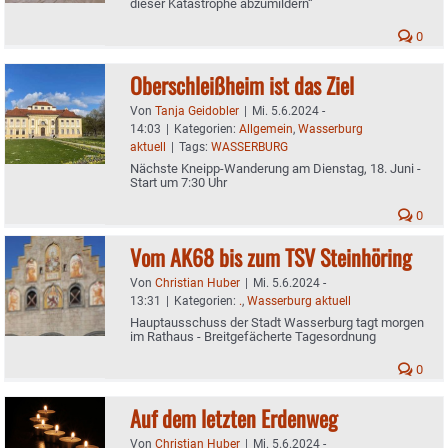
dieser Katastrophe abzumildern“
0
Oberschleißheim ist das Ziel
Von
Tanja Geidobler
|
Mi. 5.6.2024 -
14:03
|
Kategorien:
Allgemein
,
Wasserburg
aktuell
|
Tags:
WASSERBURG
Nächste Kneipp-Wanderung am Dienstag, 18. Juni -
Start um 7:30 Uhr
0
Vom AK68 bis zum TSV Steinhöring
Von
Christian Huber
|
Mi. 5.6.2024 -
13:31
|
Kategorien:
.
,
Wasserburg aktuell
Hauptausschuss der Stadt Wasserburg tagt morgen
im Rathaus - Breitgefächerte Tagesordnung
0
Auf dem letzten Erdenweg
Von
Christian Huber
|
Mi. 5.6.2024 -