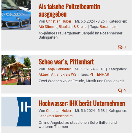
Als falsche Polizeibeamtin
ausgegeben
Von
Christian Huber
|
Mi. 5.6.2024 - 8:26
|
Kategorien:
Aib-Stimme
,
Blaulicht & Sirene
|
Tags:
Rosenheim
45-jährige Frau ergaunert Bargeld im Rosenheimer
Salingarten
0
Schee war´s, Pittenhart
Von
Tanja Geidobler
|
Mi. 5.6.2024 - 8:18
|
Kategorien:
Aktuell
,
Altlandkreis WS
|
Tags:
PITTENHART
Zwei Wochen voller Freude, Musik und Fröhlichkeit
0
Hochwasser: IHK berät Unternehmen
Von
Christian Huber
|
Mi. 5.6.2024 - 5:58
|
Kategorien:
Landkreis Rosenheim
Online-Angebot zu staatlichen Soforthilfen und
weiteren Themen