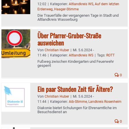
12:02
|
Kategorien:
Altlandkreis WS
,
Auf dem letzten
Erdenweg
,
Haager-Stimme
Die Trauerfälle der vergangenen Tage in Stadt und
Altlandkreis Wasserburg
Über Pfarrer-Gruber-Straße
ausweichen
Von
Christian Huber
|
Mi. 5.6.2024 -
11:46
|
Kategorien:
Altlandkreis WS
|
Tags:
ROTT
Fußweg zwischen Kindergarten und Feuerwehr
gesperrt
0
Ein paar Stunden Zeit für Ältere?
Von
Christian Huber
|
Mi. 5.6.2024 -
11:44
|
Kategorien:
Aib-Stimme
,
Landkreis Rosenheim
Diakonie bietet Schulungen für Ehrenamtliche im
Besuchsdienst an
0