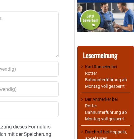
Lesermeinung
Karl Ranseier
bei
Rotter
Bahnunterführung ab
Montag voll gesperrt
Der Anmerker
bei
Rotter
Bahnunterführung ab
Montag voll gesperrt
tzung dieses Formulars
Durchruf
bei
Hoppala,
sich mit der Speicherung
angefahren