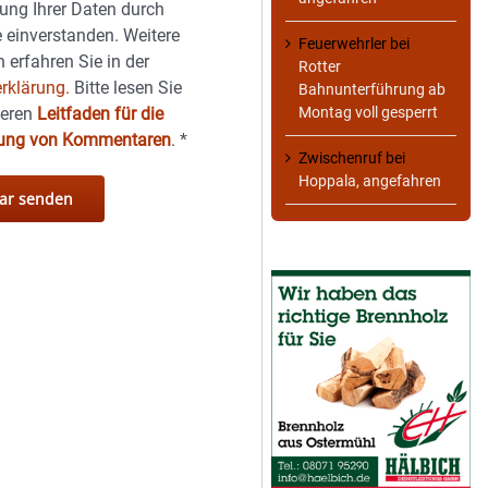
ung Ihrer Daten durch
 einverstanden. Weitere
Feuerwehrler
bei
 erfahren Sie in der
Rotter
rklärung.
Bitte lesen Sie
Bahnunterführung ab
Montag voll gesperrt
seren
Leitfaden für die
hung von Kommentaren
.
*
Zwischenruf
bei
Hoppala, angefahren