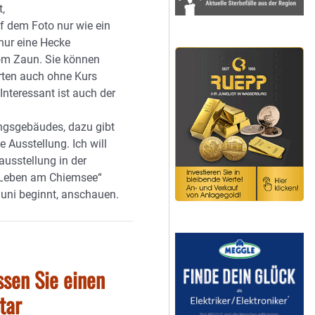
t,
uf dem Foto nur wie ein
 nur eine Hecke
om Zaun. Sie können
rten auch ohne Kurs
Interessant ist auch der
ngsgebäudes, dazu gibt
ne Ausstellung. Ich will
ausstellung in der
„Leben am Chiemsee“
Juni beginnt, anschauen.
ssen Sie einen
tar