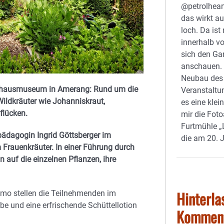
@petrolhear
das wirkt a
loch. Da ist
innerhalb v
sich den Ga
anschauen. 
Neubau des
nhausmuseum in Amerang: Rund um die
Veranstaltu
ildkräuter wie Johanniskraut,
es eine klei
flücken.
mir die Foto
Furtmühle 
pädagogin Ingrid Göttsberger im
die am 20. 
rauenkräuter. In einer Führung durch
auf die einzelnen Pflanzen, ihre
Hinterla
limo stellen die Teilnehmenden im
 und eine erfrischende Schüttellotion
Kommen