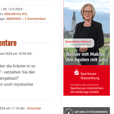
|
Mi. 12.6.2024 -
en:
Altlandkreis WS
,
ags:
AMERANG
|
2 Kommentare
ntare
Juni 2024 um 10:54 Uhr
-
n die Kräuter in so
“- verzeihen Sie den
 angebaut?
nn noch mystischer
2024 um 11:16 Uhr
- Antworten