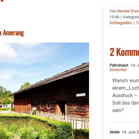
Von
Renate Drax
15:48
|
Kategori
Schlagzeilen
|
T
in Amerang
2 Komme
Petrolheart
14. 
Antworten
Warum wurde
einem „Loch
Ausdruck –
Soll das da
sein?
Akelei
14. Juni 