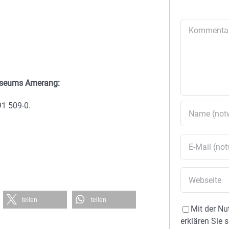
Kommentar
useums Amerang:
1 509-0.
teilen
teilen
Mit der Nu
erklären Sie 