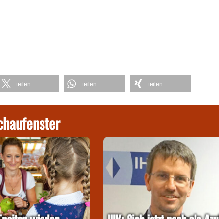
teilen
teilen
teilen
chaufenster