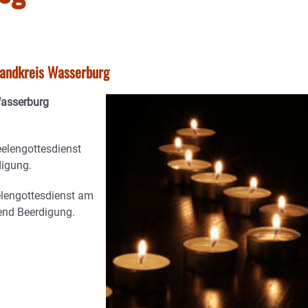
tlandkreis Wasserburg
Wasserburg
elengottesdienst
digung.
lengottesdienst am
ßend Beerdigung.