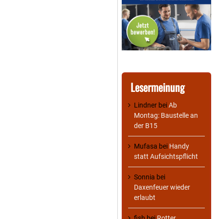
Lesermeinung
Lindner
bei
Ab
Montag: Baustelle an
der B15
Mufasa
bei
Handy
statt Aufsichtspflicht
Sonnia
bei
Daxenfeuer wieder
erlaubt
fish
bei
Rotter