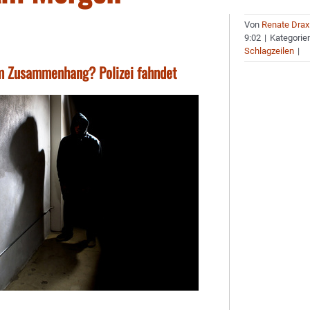
Von
Renate Drax
9:02
|
Kategorie
Schlagzeilen
|
m Zusammenhang? Polizei fahndet