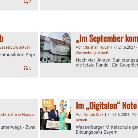
0
ob
„Im September kom
asserburg aktuell
Von
Christian Huber
|
Fr. 21.6.2024 
Wasserburg aktuell
henmusikerin Anja
Nach vier Jahren: Sanierungsa
die letzte Runde - Ein Gespräc
0
Im „Digitalen“ Note
icht & Sirene
,
Haager-
Von
Renate Drax
|
Fr. 21.6.2024 - 10
aktuell
 unterwegs - Zwei
Wasserburger Mittelschule gew
Bildungspakt Bayern