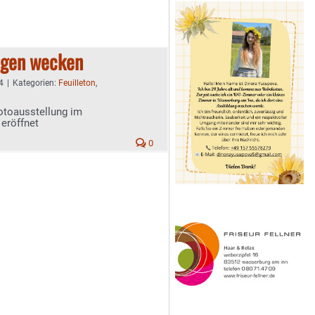
ungen wecken
4
|
Kategorien:
Feuilleton
,
toausstellung im
eröffnet
0