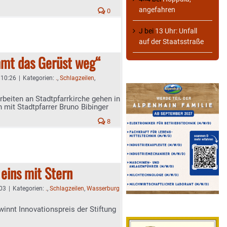
angefahren
0
J
bei
13 Uhr: Unfall
auf der Staatsstraße
mt das Gerüst weg“
- 10:26
|
Kategorien:
.
,
Schlagzeilen
,
rbeiten an Stadtpfarrkirche gehen in
h mit Stadtpfarrer Bruno Bibinger
8
 eins mit Stern
:03
|
Kategorien:
.
,
Schlagzeilen
,
Wasserburg
innt Innovationspreis der Stiftung