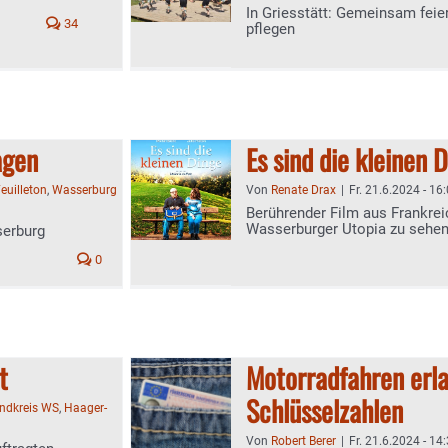
In Griesstätt: Gemeinsam fei
34
pflegen
agen
Es sind die kleinen 
euilleton
,
Wasserburg
Von
Renate Drax
|
Fr. 21.6.2024 - 16
Berührender Film aus Frankreic
Wasserburger Utopia zu sehe
sserburg
0
t
Motorradfahren erl
Schlüsselzahlen
andkreis WS
,
Haager-
Von
Robert Berer
|
Fr. 21.6.2024 - 14