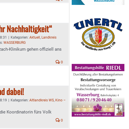
hr Nachhaltigkeit“
 8:31
|
Kategorien:
Aktuell
,
Landkreis
s:
WASSERBURG
ach-Klinikum gehen offiziell ans
0
nd dabei!
 8:19
|
Kategorien:
Altlandkreis WS
,
Kino –
die Koordinatorin fürs Volk
0