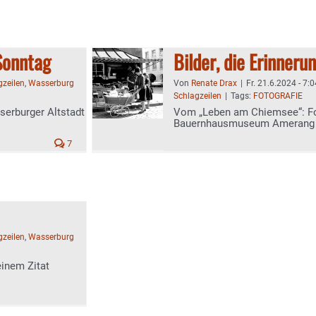
Sonntag
Bilder, die Erinner
gzeilen
,
Wasserburg
Von
Renate Drax
|
Fr. 21.6.2024 - 7:0
Schlagzeilen
|
Tags:
FOTOGRAFIE
serburger Altstadt
Vom „Leben am Chiemsee“: Fo
Bauernhausmuseum Amerang 
7
gzeilen
,
Wasserburg
einem Zitat