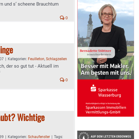
ern und s‘ scheene Brauchtum
0
Dinge
:07
|
Kategorien:
Feuilleton
,
Schlagzeilen
h, der so gut tut - Aktuell im
n
0
aubt? Wichtige
:39
|
Kategorien:
Schaufenster
|
Tags: