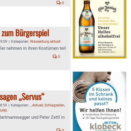
0
 zum Bürgerspiel
 9:09
|
Kategorien:
Wasserburg aktuell
er nehmen in ihren Kostümen teil
0
sagen „Servus“
 8:59
|
Kategorien:
.
,
Aktuell
,
Schlagzeilen
,
BURG
artmannsegger und Peter Zettl in
0