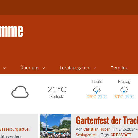
Über uns
Lokalausgaben
Termine
Gartenfest der Trach
asserburg aktuell
Von
Christian Huber
|
Fr. 21.6.2024 
Schlagzeilen
|
Tags:
GRIESSTÄTT
cht werden