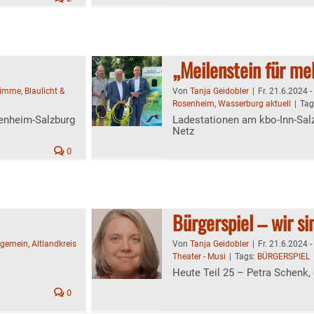
„Meilenstein für me
timme
,
Blaulicht &
Von
Tanja Geidobler
|
Fr. 21.6.2024 -
Rosenheim
,
Wasserburg aktuell
|
Tag
enheim-Salzburg
Ladestationen am kbo-Inn-Salz
Netz
0
Bürgerspiel – wir si
lgemein
,
Altlandkreis
Von
Tanja Geidobler
|
Fr. 21.6.2024 -
Theater - Musi
|
Tags:
BÜRGERSPIEL
Heute Teil 25 – Petra Schenk, 
0