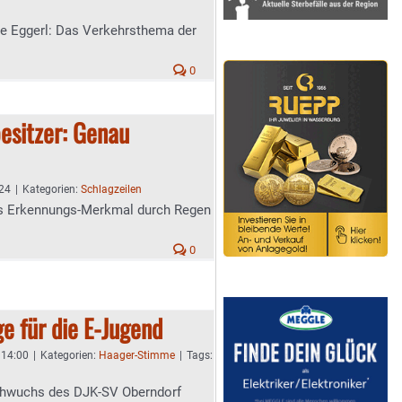
le Eggerl: Das Verkehrsthema der
0
besitzer: Genau
:24
|
Kategorien:
Schlagzeilen
s Erkennungs-Merkmal durch Regen
0
e für die E-Jugend
- 14:00
|
Kategorien:
Haager-Stimme
|
Tags:
chwuchs des DJK-SV Oberndorf