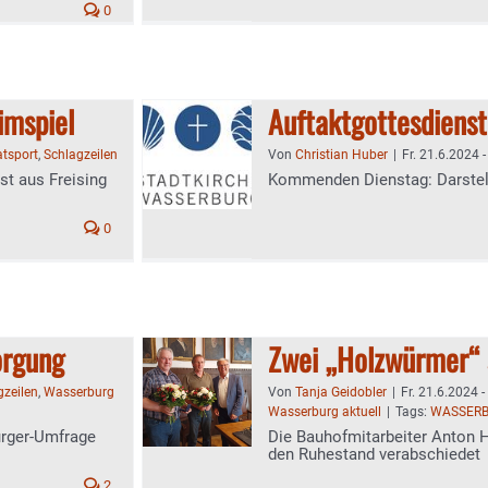
0
imspiel
Auftaktgottesdienst
tsport
,
Schlagzeilen
Von
Christian Huber
|
Fr. 21.6.2024 -
st aus Freising
Kommenden Dienstag: Darstell
0
orgung
Zwei „Holzwürmer“ 
gzeilen
,
Wasserburg
Von
Tanja Geidobler
|
Fr. 21.6.2024 -
Wasserburg aktuell
|
Tags:
WASSER
Bürger-Umfrage
Die Bauhofmitarbeiter Anton H
den Ruhestand verabschiedet
2