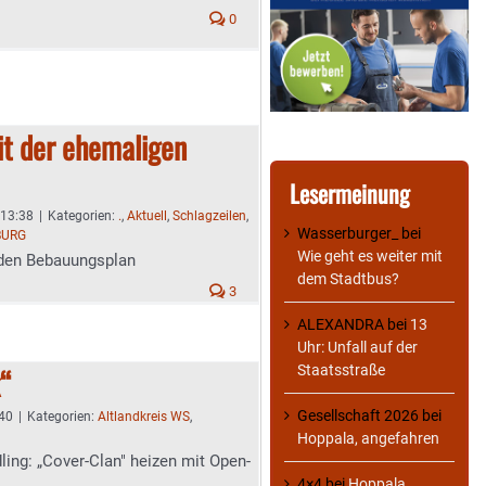
0
it der ehemaligen
Lesermeinung
 13:38
|
Kategorien:
.
,
Aktuell
,
Schlagzeilen
,
Wasserburger_
bei
BURG
Wie geht es weiter mit
r den Bebauungsplan
dem Stadtbus?
3
ALEXANDRA
bei
13
Uhr: Unfall auf der
Staatsstraße
k“
Gesellschaft 2026
bei
:40
|
Kategorien:
Altlandkreis WS
,
Hoppala, angefahren
ling: „Cover-Clan" heizen mit Open-
4×4
bei
Hoppala,