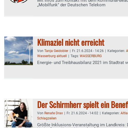
Mit Infos zum Kontakt mit dem Kommunal-Beau
„Mobilfunk" der Deutschen Telekom
Klimaziel nicht erreicht
Von
Tanja Geidobler
|
Fr. 21.6.2024 - 14:26
|
Kategorien:
A
Wasserburg aktuell
|
Tags:
WASSERBURG
Energie- und Treibhausbilanz 2021 im Stadtrat v
Der Schirmherr spielt ein Benef
Von
Renate Drax
|
Fr. 21.6.2024 - 14:02
|
Kategorien:
Altl
Schlagzeilen
Größte Inklusions-Veranstaltung im Landkreis: 