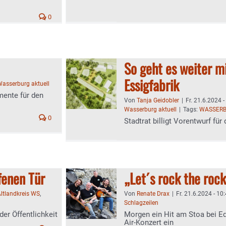
0
So geht es weiter m
Essigfabrik
asserburg aktuell
mente für den
Von
Tanja Geidobler
|
Fr. 21.6.2024 -
Wasserburg aktuell
|
Tags:
WASSER
0
Stadtrat billigt Vorentwurf fü
fenen Tür
„Let´s rock the roc
ltlandkreis WS
,
Von
Renate Drax
|
Fr. 21.6.2024 - 10
Schlagzeilen
er Öffentlichkeit
Morgen ein Hit am Stoa bei Ed
Air-Konzert ein