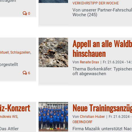
ftragten
VERKEHRSTIPP DER WOCHE
Von unserer Partner-Fahrschu
0
Woche (245)
Appell an alle Wald
hinschauen
ktuell
,
Schlagzeilen
,
Von
Renate Drax
|
Fr. 21.6.2024 - 14
orgestellt
Thema Borkenkäfer: Typische
6
oft abgewaschen
iz-Konzert
Neue Trainingsanzüg
andkreis WS
,
Von
Christian Huber
|
Fr. 21.6.2024 
OBERNDORF
Das Attler
Firma Mazalik unterstützt Na