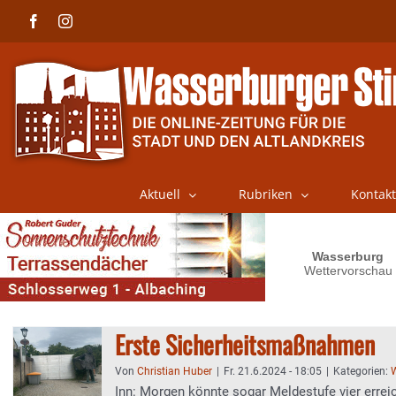
Skip
Facebook
Instagram
to
content
Aktuell
Rubriken
Kontakt
Erste Sicherheitsmaßnahmen
Von
Christian Huber
|
Fr. 21.6.2024 - 18:05
|
Kategorien:
W
Inn: Morgen könnte sogar Meldestufe vier errei