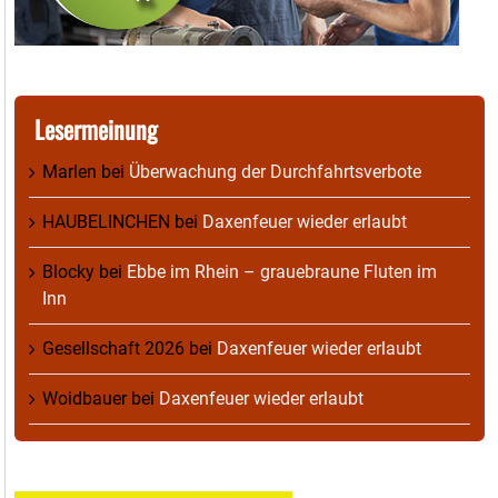
Lesermeinung
Marlen
bei
Überwachung der Durchfahrtsverbote
HAUBELINCHEN
bei
Daxenfeuer wieder erlaubt
Blocky
bei
Ebbe im Rhein – grauebraune Fluten im
Inn
Gesellschaft 2026
bei
Daxenfeuer wieder erlaubt
Woidbauer
bei
Daxenfeuer wieder erlaubt