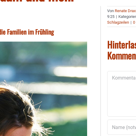
Von
Renate Drax
9:25
|
Kategorie
Schlagzeilen
|
0
ie Familien im Frühling
Hinterla
Kommen
Kommentar