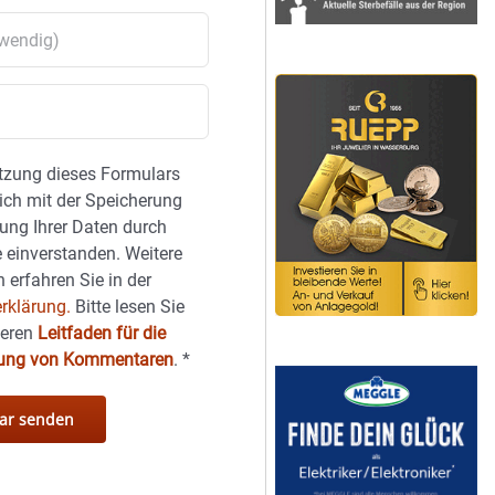
tzung dieses Formulars
sich mit der Speicherung
ung Ihrer Daten durch
 einverstanden. Weitere
 erfahren Sie in der
rklärung.
Bitte lesen Sie
seren
Leitfaden für die
hung von Kommentaren
.
*