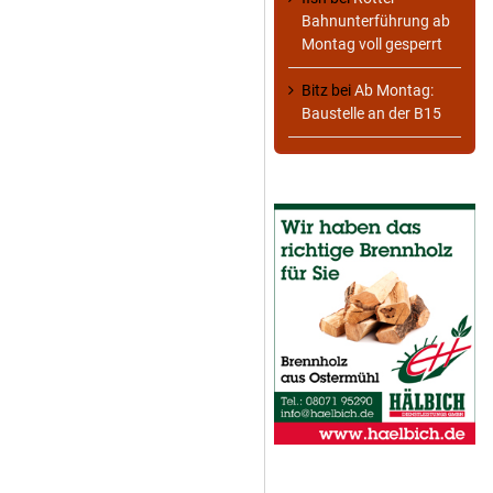
Bahnunterführung ab
Montag voll gesperrt
Bitz
bei
Ab Montag:
Baustelle an der B15