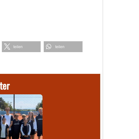
teilen
teilen
ter