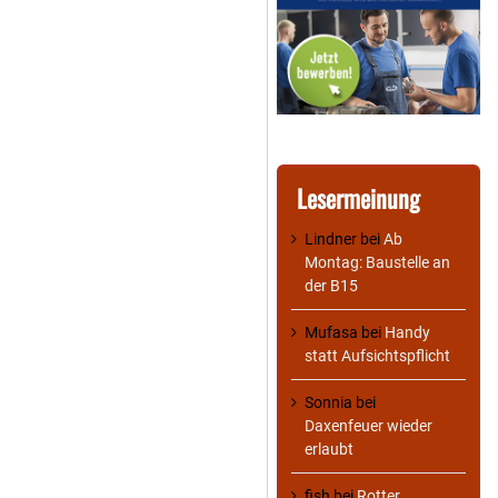
Lesermeinung
Lindner
bei
Ab
Montag: Baustelle an
der B15
Mufasa
bei
Handy
statt Aufsichtspflicht
Sonnia
bei
Daxenfeuer wieder
erlaubt
fish
bei
Rotter