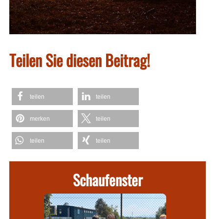
Teilen Sie diesen Beitrag!
teilen
teilen
merken
teilen
teilen
teilen
Schaufenster